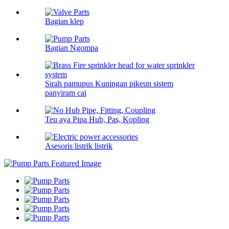
Bagian klep
Bagian Ngompa
Sirah pamupus Kuningan pikeun sistem
panyiram cai
Teu aya Pipa Hub, Pas, Kopling
Asesoris listrik listrik