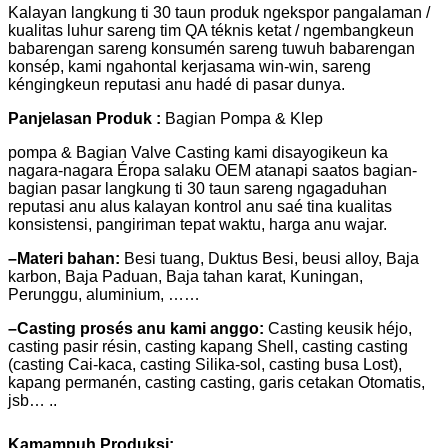
Kalayan langkung ti 30 taun produk ngekspor pangalaman /
kualitas luhur sareng tim QA téknis ketat / ngembangkeun
babarengan sareng konsumén sareng tuwuh babarengan
konsép, kami ngahontal kerjasama win-win, sareng
kéngingkeun reputasi anu hadé di pasar dunya.
Panjelasan Produk :
Bagian Pompa & Klep
pompa & Bagian Valve Casting kami disayogikeun ka
nagara-nagara Éropa salaku OEM atanapi saatos bagian-
bagian pasar langkung ti 30 taun sareng ngagaduhan
reputasi anu alus kalayan kontrol anu saé tina kualitas
konsistensi, pangiriman tepat waktu, harga anu wajar.
–Materi bahan:
Besi tuang, Duktus Besi, beusi alloy, Baja
karbon, Baja Paduan, Baja tahan karat, Kuningan,
Perunggu, aluminium, ……
–Casting prosés anu kami anggo:
Casting keusik héjo,
casting pasir résin, casting kapang Shell, casting casting
(casting Cai-kaca, casting Silika-sol, casting busa Lost),
kapang permanén, casting casting, garis cetakan Otomatis,
jsb… ..
Kamampuh Produksi: