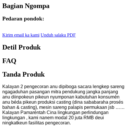
Bagian Ngompa
Pedaran pondok:
Kirim email ka kami
Unduh salaku PDF
Detil Produk
FAQ
Tanda Produk
Kalayan 2 pengecoran anu dipiboga sacara lengkep sareng
ngagaduhan pasangan mitra pendukung jangka panjang
anu diinpokeun pikeun nyumponan kabutuhan konsumén
anu béda pikeun produksi casting (dina sababaraha prosés
bahan & casting), mesin sareng palapis permukaan jsb ……
Kalayan Pamaréntah Cina lingkungan perlindungan
lingkungan , kami nanem modal 20 juta RMB deui
ningkatkeun fasilitas pengecoran.