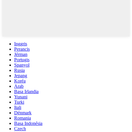
Inggris
Perancis
Jérman
Portugis
Spanyol
Rusia
Jepang
Koréa
Arab
Basa Irlandia
Yunani
Turki
Itali
Dénmark
Romania
Basa Indonésia
Czech