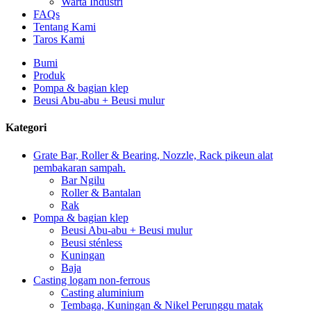
Warta Industri
FAQs
Tentang Kami
Taros Kami
Bumi
Produk
Pompa & bagian klep
Beusi Abu-abu + Beusi mulur
Kategori
Grate Bar, Roller & Bearing, Nozzle, Rack pikeun alat
pembakaran sampah.
Bar Ngilu
Roller & Bantalan
Rak
Pompa & bagian klep
Beusi Abu-abu + Beusi mulur
Beusi sténless
Kuningan
Baja
Casting logam non-ferrous
Casting aluminium
Tembaga, Kuningan & Nikel Perunggu matak