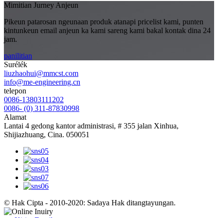
Mimitian Jurney Anjeun
Pikeun patarosan ngeunaan produk atanapi pricelist kami, punten
kintunkeun email anjeun ka kami sareng kami bakal kontak dina 24
jam.
panilitian
Surélék
liuzhaohui@mmcst.com
info@me-engineering.cn
telepon
0086-13803111202
0086- (0) 311-87830998
Alamat
Lantai 4 gedong kantor administrasi, # 355 jalan Xinhua,
Shijiazhuang, Cina. 050051
© Hak Cipta - 2010-2020: Sadaya Hak ditangtayungan.