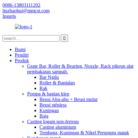
0086-13803111202
liuzhaohui@mmcst.com
Inggris
Bumi
Pendiri
Produk
Grate Bar, Roller & Bearing, Nozzle, Rack pikeun alat
pembakaran sampah.
Bar Ngilu
Roller & Bantalan
Rak
Pompa & bagian klep
Beusi Abu-abu + Beusi mulur
Beusi sténless
Kuningan
Baja
Casting logam non-ferrous
Casting aluminium
Tembaga, Kuningan & Nikel Perunggu matak