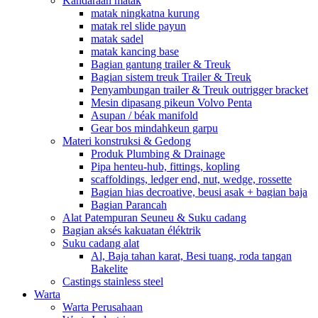
Kandaraan matak
matak ningkatna kurung
matak rel slide payun
matak sadel
matak kancing base
Bagian gantung trailer & Treuk
Bagian sistem treuk Trailer & Treuk
Penyambungan trailer & Treuk outrigger bracket
Mesin dipasang pikeun Volvo Penta
Asupan / béak manifold
Gear bos mindahkeun garpu
Materi konstruksi & Gedong
Produk Plumbing & Drainage
Pipa henteu-hub, fittings, kopling
scaffoldings, ledger end, nut, wedge, rossette
Bagian hias decroative, beusi asak + bagian baja
Bagian Parancah
Alat Patempuran Seuneu & Suku cadang
Bagian aksés kakuatan éléktrik
Suku cadang alat
Al, Baja tahan karat, Besi tuang, roda tangan
Bakelite
Castings stainless steel
Warta
Warta Perusahaan