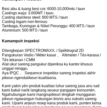
Besi abu & tuang besi cor: 6000-10,000mts / taun
Castings waja: 3.000MT / taun.
Casting stainless steel: 800 MTS / taun
Casting logam non-ferrous:
Tambaga, Kuningan & Nikel Perunggu: 400 MTS / taun
Aluminium: 500 MTS / taun
Kamampuh inspeksi
Dilengkepan SPECTROMAXX, / Spéktrograf 2D
Pangukuran Vedio / Méter kasar 、 Altimeter / Tés-karasa /
Tés tekanan / CMM
Alat ukur sareng pangukur diperiksa ku kantor khusus
unggal minggu.
Aya IPQC 、 Sequence inspektur sareng inspeksi akhir
pikeun ngendalikeun kualitasna.
Kami yakin yén produk kualitas luhur sareng jasa anu saé
kami bakal narik langkung seueur pangajen konsumén.
Ngahubungan kami mangrupikeun léngkah munggaran
pikeun ngawangun hubungan bisnis anu suksés sareng
kami. Upami anjeun resep kana produk kami, punten kersa