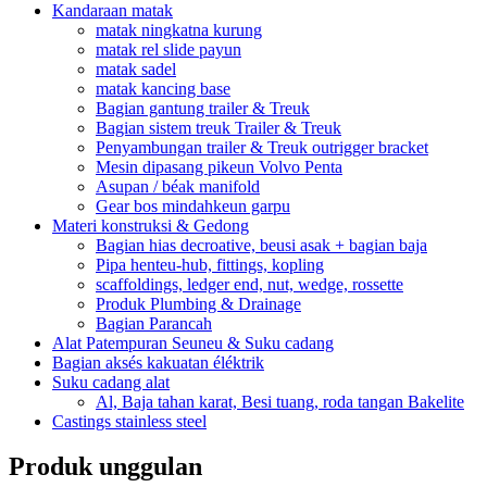
Kandaraan matak
matak ningkatna kurung
matak rel slide payun
matak sadel
matak kancing base
Bagian gantung trailer & Treuk
Bagian sistem treuk Trailer & Treuk
Penyambungan trailer & Treuk outrigger bracket
Mesin dipasang pikeun Volvo Penta
Asupan / béak manifold
Gear bos mindahkeun garpu
Materi konstruksi & Gedong
Bagian hias decroative, beusi asak + bagian baja
Pipa henteu-hub, fittings, kopling
scaffoldings, ledger end, nut, wedge, rossette
Produk Plumbing & Drainage
Bagian Parancah
Alat Patempuran Seuneu & Suku cadang
Bagian aksés kakuatan éléktrik
Suku cadang alat
Al, Baja tahan karat, Besi tuang, roda tangan Bakelite
Castings stainless steel
Produk unggulan