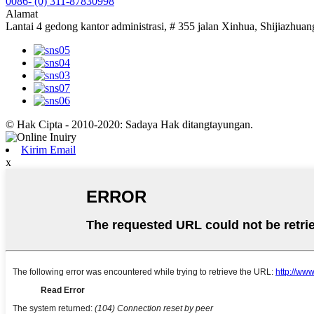
0086- (0) 311-87830998
Alamat
Lantai 4 gedong kantor administrasi, # 355 jalan Xinhua, Shijiazhua
© Hak Cipta - 2010-2020: Sadaya Hak ditangtayungan.
Kirim Email
x