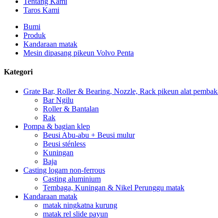
Tentang Kami
Taros Kami
Bumi
Produk
Kandaraan matak
Mesin dipasang pikeun Volvo Penta
Kategori
Grate Bar, Roller & Bearing, Nozzle, Rack pikeun alat pemba
Bar Ngilu
Roller & Bantalan
Rak
Pompa & bagian klep
Beusi Abu-abu + Beusi mulur
Beusi sténless
Kuningan
Baja
Casting logam non-ferrous
Casting aluminium
Tembaga, Kuningan & Nikel Perunggu matak
Kandaraan matak
matak ningkatna kurung
matak rel slide payun