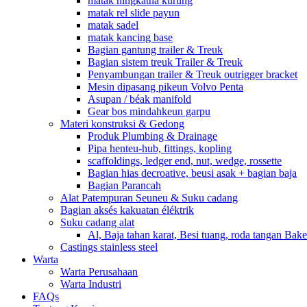
matak ningkatna kurung
matak rel slide payun
matak sadel
matak kancing base
Bagian gantung trailer & Treuk
Bagian sistem treuk Trailer & Treuk
Penyambungan trailer & Treuk outrigger bracket
Mesin dipasang pikeun Volvo Penta
Asupan / béak manifold
Gear bos mindahkeun garpu
Materi konstruksi & Gedong
Produk Plumbing & Drainage
Pipa henteu-hub, fittings, kopling
scaffoldings, ledger end, nut, wedge, rossette
Bagian hias decroative, beusi asak + bagian baja
Bagian Parancah
Alat Patempuran Seuneu & Suku cadang
Bagian aksés kakuatan éléktrik
Suku cadang alat
Al, Baja tahan karat, Besi tuang, roda tangan Bake
Castings stainless steel
Warta
Warta Perusahaan
Warta Industri
FAQs