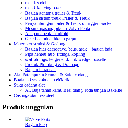
matak sadel
matak kancing base
Bagian gantung trailer & Treuk
Bagian sistem treuk Trailer & Treuk
Penyambungan trailer & Treuk outrigger bracket
Mesin dipasang pikeun Volvo Penta
Asupan / béak manifold
Gear bos mindahkeun garpu
Materi konstruksi & Gedong
Bagian hias decroative, beusi asak + bagian baja
Pipa henteu-hub, fittings, kopling
scaffoldings, ledger end, nut, wedge, rossette
Produk Plumbing & Drainage
Bagian Parancah
Alat Patempuran Seuneu & Suku cadang
Bagian aksés kakuatan éléktrik
Suku cadang alat
Al, Baja tahan karat, Besi tuang, roda tangan Bakelite
Castings stainless steel
Produk unggulan
Bagian klep