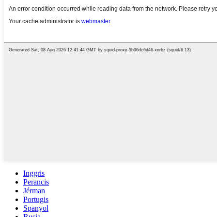
Inggris
Perancis
Jérman
Portugis
Spanyol
Rusia