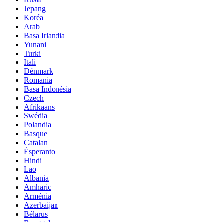
Jepang
Koréa
Arab
Basa Irlandia
Yunani
Turki
Itali
Dénmark
Romania
Basa Indonésia
Czech
Afrikaans
Swédia
Polandia
Basque
Catalan
Ésperanto
Hindi
Lao
Albania
Amharic
Arménia
Azerbaijan
Bélarus