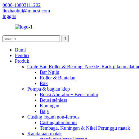
0086-13803111202
liuzhaohui@mmcst.com
Inggris
Bumi
Pendiri
Produk
Grate Bar, Roller & Bearing, Nozzle, Rack pikeun alat
Bar Ngilu
Roller & Bantalan
Rak
Pompa & bagian klep
Beusi Abu-abu + Beusi mulur
Beusi sténless
Kuningan
Baja
Casting logam non-ferrous
Casting aluminium
Tembaga, Kuningan & Nikel Perunggu matak
Kandaraan matak