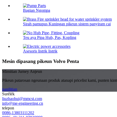
Bagian Ngompa
Sirah pamupus Kuningan pikeun sistem panyiram cai
Teu aya Pipa Hub, Pas, Kopling
Asesoris listrik listrik
Mesin dipasang pikeun Volvo Penta
Mimitian Jurney Anjeun
Pikeun patarosan ngeunaan produk atanapi pricelist kami, punten kin
panilitian
Surélék
liuzhaohui@mmcst.com
info@me-engineering.cn
telepon
0086-13803111202