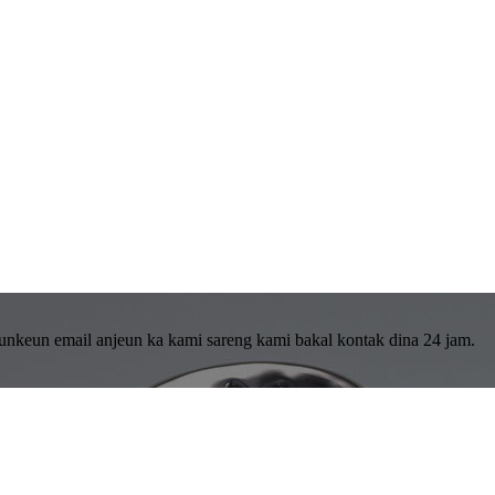
tunkeun email anjeun ka kami sareng kami bakal kontak dina 24 jam.