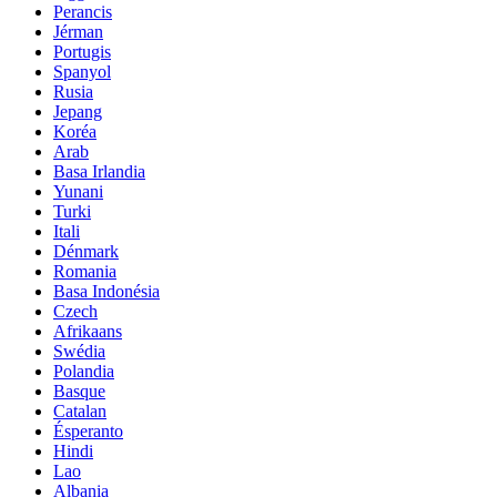
Perancis
Jérman
Portugis
Spanyol
Rusia
Jepang
Koréa
Arab
Basa Irlandia
Yunani
Turki
Itali
Dénmark
Romania
Basa Indonésia
Czech
Afrikaans
Swédia
Polandia
Basque
Catalan
Ésperanto
Hindi
Lao
Albania