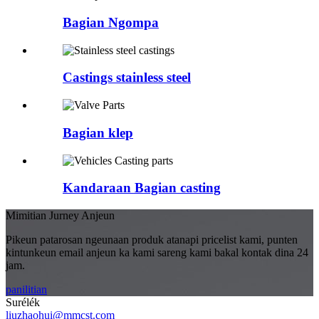
Bagian Ngompa
Castings stainless steel
Bagian klep
Kandaraan Bagian casting
Mimitian Jurney Anjeun
Pikeun patarosan ngeunaan produk atanapi pricelist kami, punten
kintunkeun email anjeun ka kami sareng kami bakal kontak dina 24
jam.
panilitian
Surélék
liuzhaohui@mmcst.com