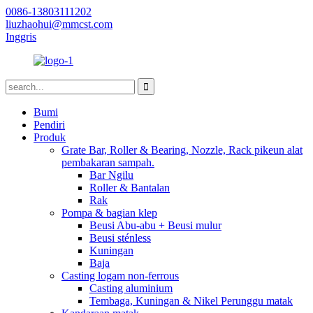
0086-13803111202
liuzhaohui@mmcst.com
Inggris
Bumi
Pendiri
Produk
Grate Bar, Roller & Bearing, Nozzle, Rack pikeun alat
pembakaran sampah.
Bar Ngilu
Roller & Bantalan
Rak
Pompa & bagian klep
Beusi Abu-abu + Beusi mulur
Beusi sténless
Kuningan
Baja
Casting logam non-ferrous
Casting aluminium
Tembaga, Kuningan & Nikel Perunggu matak