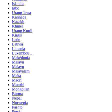
Islandia
Igbo
Urang Jawa
Kannada
Kazakh
Khmer
Urang Kurdi
Kirgis
Latin
Lativia
Lituania
Luxembou ..
Makédonia
Malayu
Malayu
Malayalam
Malta
Maori
Marathi
Mongolian
Burma
Nepal
Norwegia
Pashto
Persia