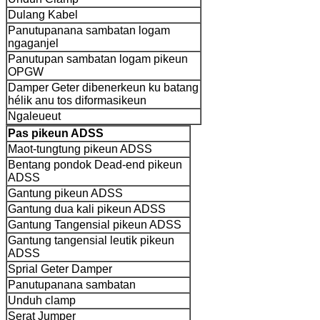
Dulang Kabel
Panutupanana sambatan logam
ngaganjel
Panutupan sambatan logam pikeun
OPGW
Damper Geter dibenerkeun ku batang
hélik anu tos diformasikeun
Ngaleueut
Pas pikeun ADSS
Maot-tungtung pikeun ADSS
Bentang pondok Dead-end pikeun
ADSS
Gantung pikeun ADSS
Gantung dua kali pikeun ADSS
Gantung Tangensial pikeun ADSS
Gantung tangensial leutik pikeun
ADSS
Sprial Geter Damper
Panutupanana sambatan
Unduh clamp
Serat Jumper