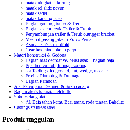
matak ningkatna kurung
matak rel slide payun
matak sadel
matak kancing base
Bagian gantung trailer & Treuk
Bagian sistem treuk Trailer & Treuk
Penyambungan trailer & Treuk outrigger bracket
Mesin dipasang pikeun Volvo Penta
Asupan / béak manifold
Gear bos mindahkeun garpu
Materi konstruksi & Gedong
Bagian hias decroative, beusi asak + bagian baja
Pipa henteu-hub, fittings, kopling
scaffoldings, ledger end, nut, wedge, rossette
Produk Plumbing & Drainage
Bagian Parancah
Alat Patempuran Seuneu & Suku cadang
Bagian aksés kakuatan éléktrik
Suku cadang alat
Al, Baja tahan karat, Besi tuang, roda tangan Bakelite
Castings stainless steel
Produk unggulan