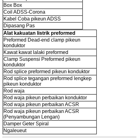
Box Box
Coil ADSS-Corona
Kabel Coba pikeun ADSS
Dipasang Pas
Alat kakuatan listrik preformed
Preformed Dead-end clamp pikeun
konduktor
Kawat kawat lalaki preformed
Clamp Suspensi Preformed pikeun
konduktor
Rod splice preformed pikeun konduktor
Rod splice tegangan preformed lengkep
pikeun konduktor
Rod waja
Rod waja pikeun perbaikan konduktor
Rod waja pikeun perbaikan ACSR
Rod waja pikeun perbaikan ACSR
(Penyambungan Lengan)
Damper Geter Spiral
Ngaleueut