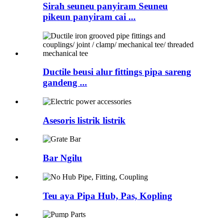
Sirah seuneu panyiram Seuneu
pikeun panyiram cai ...
Ductile beusi alur fittings pipa sareng
gandeng ...
Asesoris listrik listrik
Bar Ngilu
Teu aya Pipa Hub, Pas, Kopling