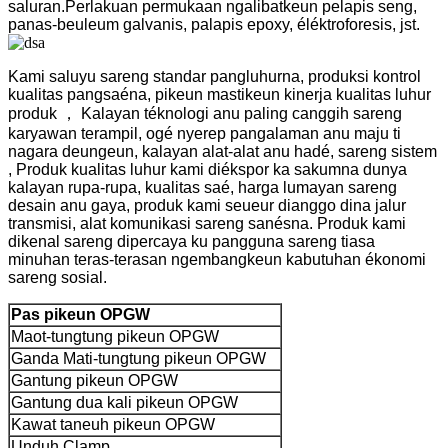
saluran.
Perlakuan permukaan ngalibatkeun pelapis seng,
panas-beuleum galvanis, palapis epoxy, éléktroforesis, jst.
Kami saluyu sareng standar pangluhurna, produksi kontrol
kualitas pangsaéna, pikeun mastikeun kinerja kualitas luhur
produk ， Kalayan téknologi anu paling canggih sareng
karyawan terampil, ogé nyerep pangalaman anu maju ti
nagara deungeun, kalayan alat-alat anu hadé, sareng sistem
, Produk kualitas luhur kami diékspor ka sakumna dunya
kalayan rupa-rupa, kualitas saé, harga lumayan sareng
desain anu gaya, produk kami seueur dianggo dina jalur
transmisi, alat komunikasi sareng sanésna. Produk kami
dikenal sareng dipercaya ku pangguna sareng tiasa
minuhan teras-terasan ngembangkeun kabutuhan ékonomi
sareng sosial.
Pas pikeun OPGW
Maot-tungtung pikeun OPGW
Ganda Mati-tungtung pikeun OPGW
Gantung pikeun OPGW
Gantung dua kali pikeun OPGW
Kawat taneuh pikeun OPGW
Unduh Clamp