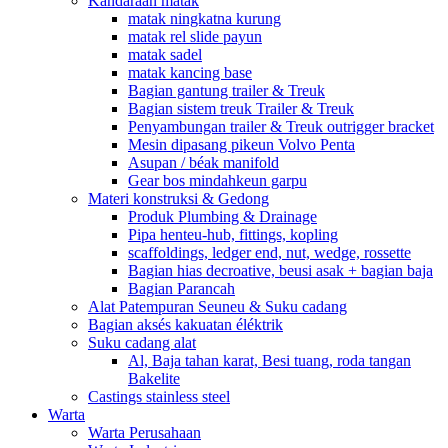
Kandaraan matak
matak ningkatna kurung
matak rel slide payun
matak sadel
matak kancing base
Bagian gantung trailer & Treuk
Bagian sistem treuk Trailer & Treuk
Penyambungan trailer & Treuk outrigger bracket
Mesin dipasang pikeun Volvo Penta
Asupan / béak manifold
Gear bos mindahkeun garpu
Materi konstruksi & Gedong
Produk Plumbing & Drainage
Pipa henteu-hub, fittings, kopling
scaffoldings, ledger end, nut, wedge, rossette
Bagian hias decroative, beusi asak + bagian baja
Bagian Parancah
Alat Patempuran Seuneu & Suku cadang
Bagian aksés kakuatan éléktrik
Suku cadang alat
Al, Baja tahan karat, Besi tuang, roda tangan
Bakelite
Castings stainless steel
Warta
Warta Perusahaan