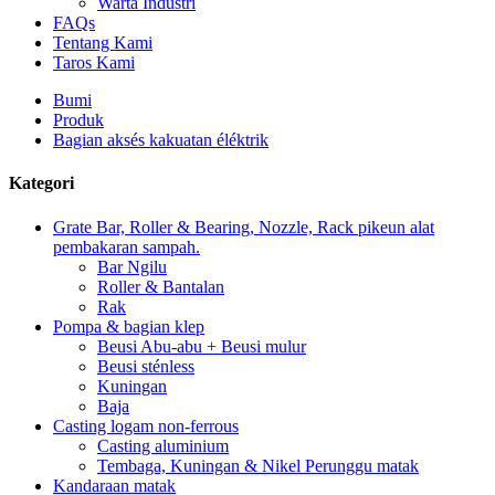
Warta Industri
FAQs
Tentang Kami
Taros Kami
Bumi
Produk
Bagian aksés kakuatan éléktrik
Kategori
Grate Bar, Roller & Bearing, Nozzle, Rack pikeun alat
pembakaran sampah.
Bar Ngilu
Roller & Bantalan
Rak
Pompa & bagian klep
Beusi Abu-abu + Beusi mulur
Beusi sténless
Kuningan
Baja
Casting logam non-ferrous
Casting aluminium
Tembaga, Kuningan & Nikel Perunggu matak
Kandaraan matak