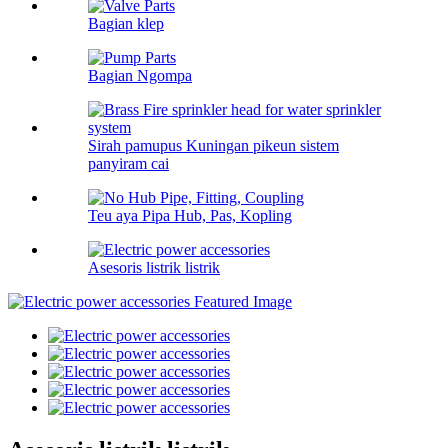
Bagian klep
Bagian Ngompa
Sirah pamupus Kuningan pikeun sistem
panyiram cai
Teu aya Pipa Hub, Pas, Kopling
Asesoris listrik listrik